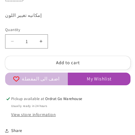
إمكانيه تغيير اللون
Quantity
Quantity
Decrease
Increase
quantity
quantity
for
for
Add to cart
ajwan_almlki
ajwan_almlki
10
10
اضف الى المفضلة
My Wishlist
Pickup available at
Ordrat Go Warehouse
Usually ready in 24 hours
View store information
Share