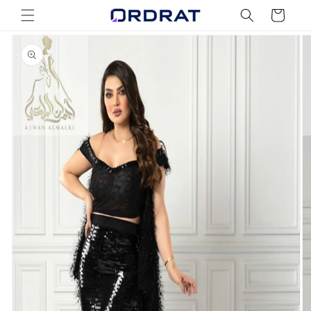
Skip to
Cart
content
Skip to
product
information