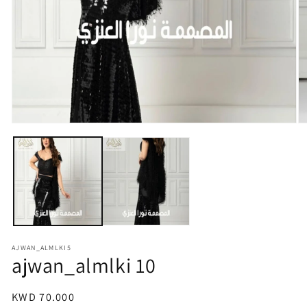
Open
O
media
m
1
2
in
in
modal
m
AJWAN_ALMLKI5
ajwan_almlki 10
Regular
KWD 70.000